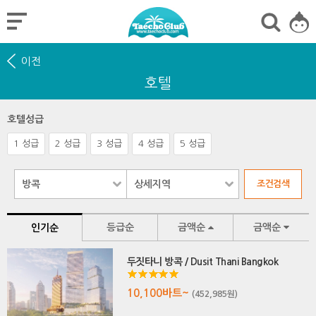
이전
호텔
호텔성급
1 성급
2 성급
3 성급
4 성급
5 성급
등급순
금액순
금액순
인기순
두짓타니 방콕 / Dusit Thani Bangkok
10,100바트~
(452,985원)