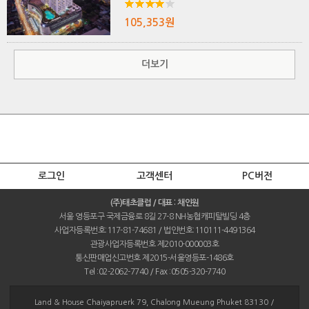
105,353원
더보기
로그인
고객센터
PC버전
(주)태초클럽 / 대표 : 채인원
서울 영등포구 국제금융로 8길 27-8 NH농협캐피탈빌딩 4층
사업자등록번호:117-81-74681 / 법인번호:110111-4491364
관광사업자등록번호 제2010-000003호
통신판매업신고번호 제2015-서울영등포-1486호
Tel :02-2062-7740 / Fax :0505-320-7740
Land & House Chaiyapruerk 79, Chalong Mueung Phuket 83130 /