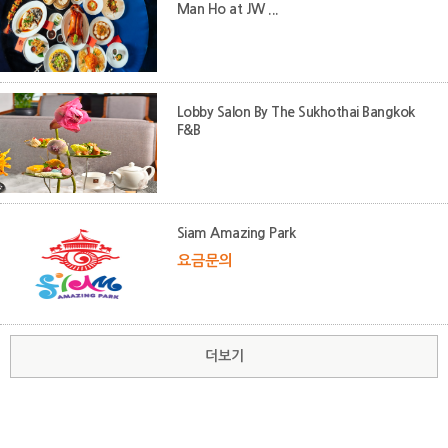
Man Ho at JW ...
Lobby Salon By The Sukhothai Bangkok
F&B
Siam Amazing Park
요금문의
더보기