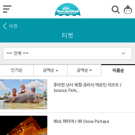
이전
티켓
인기순
금액순
금액순
이름순
후아힌 낚시 체험 쥬라식 마운틴 리조트 /
Jurassic Fishi...
99쇼 파타야 / 99 Show Pattaya