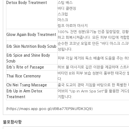
Detox Body Treatment
스팀 배스
바디 클렌징
스크럽
마스크
림프 아로마 마사지
100% 천연 성분(유기농 인증 일랑일랑, 강황
Glow Again Body Treatment
하고 회복시켜줍니다. 모든 피부 타입에 적합
순수한 코코넛 오일로 만든 “바디 마스크 스크
Erb Skin Nutrition Body Scrub
성됩니다.
Erb Spice and Shine Body
피부 각질 제거와 독소 배출에 도움을 주는 허
Scrub
Erb's Rite of Passage
허브 볼 마사지로 깊은 이완을 제공하며 스트레
비타민 B와 피부 보습 성분이 풍부한 태국산 
Thai Rice Ceremony
다.
Chi Nei Tsang Massage
중국 도교의 경락 지침을 바탕으로 한 특별한 
Erb Up in Arm Detox
어브의 "Up in Arm Spa Set"을 활
Treatment
지합니다.
(
https://maps.app.goo.gl/d9Ba77EP9kUfDK3Q9
)
불포함사항