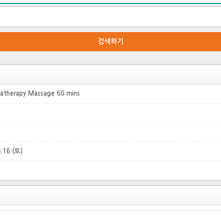
검색하기
omatherapy Massage 60 mins
5.16 (토)