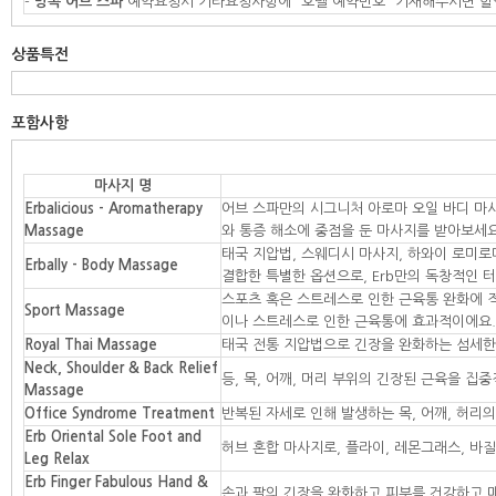
-
방콕 어브 스파
예약요청시 기타요청사항에 “호텔 예약번호” 기재해주시면 할
상품특전
포함사항
마사지 명
Erbalicious - Aromatherapy
어브 스파만의 시그니처 아로마 오일 바디 마사
Massage
와 통증 해소에 중점을 둔 마사지를 받아보세요
태국 지압법, 스웨디시 마사지, 하와이 로미
Erbally - Body Massage
결합한 특별한 옵션으로, Erb만의 독창적인 
스포츠 혹은 스트레스로 인한 근육통 완화에 
Sport Massage
이나 스트레스로 인한 근육통에 효과적이에요.
Royal Thai Massage
태국 전통 지압법으로 긴장을 완화하는 섬세한
Neck, Shoulder & Back Relief
등, 목, 어깨, 머리 부위의 긴장된 근육을 
Massage
Office Syndrome Treatment
반복된 자세로 인해 발생하는 목, 어깨, 허리
Erb Oriental Sole Foot and
허브 혼합 마사지로, 플라이, 레몬그래스, 바
Leg Relax
Erb Finger Fabulous Hand &
손과 팔의 긴장을 완화하고 피부를 건강하고 