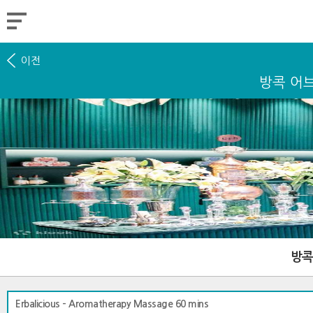
이전
방콕 어브 
방콕 