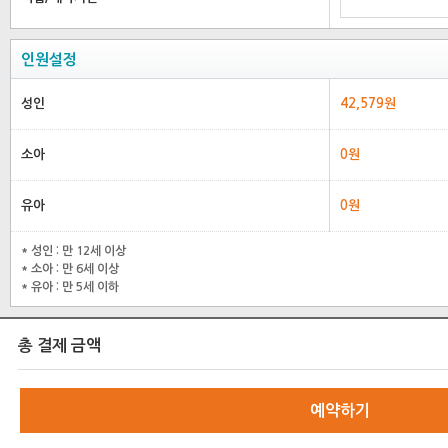
인원설정
성인
42,579원
소아
0원
유아
0원
* 성인 : 만 12세 이상
* 소아 : 만 6세 이상
* 유아 : 만 5세 이하
총 결제 금액
예약하기