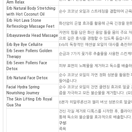
Arm Relax
Erb Natural Body Stretching
순수 코코넛 오일과 스트레칭을 결합하여 근육
with Hot Coconut Oil
Erb Hot Lava Stone
화산암의 온열 효과를 활용해 근육 긴장을 완
Reflexology Massage Feet
자연의 힘을 담은 화산 용암 돌을 몸의 주요
Erbayuraveda Head Massage
으로 깊은 휴식을 경험할 수 있도록 돕습니다.
Erb Bye Bye Cellulite
Erb의 독창적인 에센셜 오일이 대사를 촉진하
Erb Seven Pollens Golden
순금과 7가지 꽃가루 추출물을 사용한 스킨케
Therapy
Erb Seven Pollens Face
피부 표면의 노폐물을 제거하고 독소를 배출하
Detox
순수 코코넛 오일의 자연 정화 성분을 활용한
Erb Natural Face Detox
들어줍니다.
Facial Hydra Spring
순수 코코넛 오일의 천연 클렌징 효과로 얼굴
Nourishing Journey
즘을 자극하고 모든 불순물을 제거합니다. (모
The Skin Lifting Erb Royal
8분자 히알루론산과 젤리 버섯 성분으로 얼굴
Gua Sha
전신 각질 제거로 디톡스를 시작한 후, 플라이
통해 독소와 불순물을 효과적으로 배출합니다.
구성:
족욕